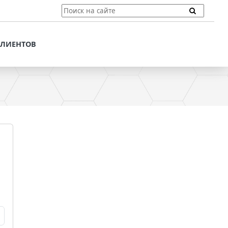
ТЫ
ПОДДЕРЖКА КЛИЕНТОВ
ПРЕДЛОЖЕНИЯ ДЛЯ
КЛИЕНТОВ
ПОТЕНЦИАЛЬНЫХ
КЛИЕНТОВ
ДЛЯ
ЫХ КЛИЕНТОВ
СТАТЬИ И РЕКОМЕНДАЦИИ
ОМЕНДАЦИИ
VT-CMF. СПРАВОЧНАЯ
ИНФОРМАЦИЯ
ОЧНАЯ
ЗАДАТЬ ВОПРОС