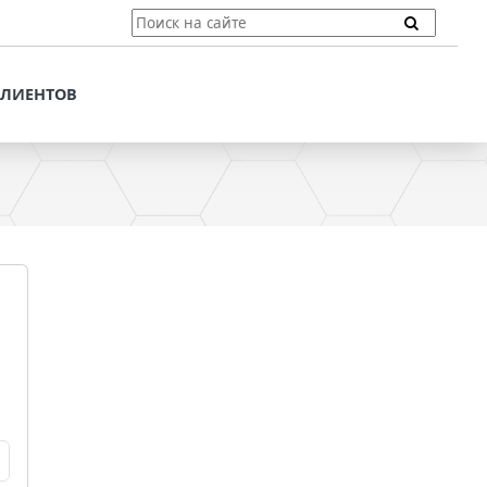
ТЫ
ПОДДЕРЖКА КЛИЕНТОВ
ПРЕДЛОЖЕНИЯ ДЛЯ
КЛИЕНТОВ
ПОТЕНЦИАЛЬНЫХ
КЛИЕНТОВ
ДЛЯ
ЫХ КЛИЕНТОВ
СТАТЬИ И РЕКОМЕНДАЦИИ
ОМЕНДАЦИИ
VT-CMF. СПРАВОЧНАЯ
ИНФОРМАЦИЯ
ОЧНАЯ
ЗАДАТЬ ВОПРОС