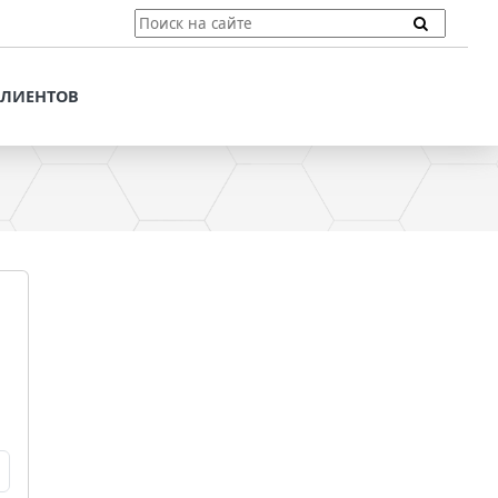
ТЫ
ПОДДЕРЖКА КЛИЕНТОВ
ПРЕДЛОЖЕНИЯ ДЛЯ
КЛИЕНТОВ
ПОТЕНЦИАЛЬНЫХ
КЛИЕНТОВ
ДЛЯ
ЫХ КЛИЕНТОВ
СТАТЬИ И РЕКОМЕНДАЦИИ
ОМЕНДАЦИИ
VT-CMF. СПРАВОЧНАЯ
ИНФОРМАЦИЯ
ОЧНАЯ
ЗАДАТЬ ВОПРОС