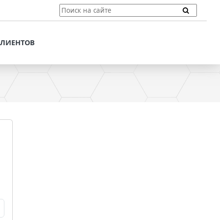
ТЫ
ПОДДЕРЖКА КЛИЕНТОВ
ПРЕДЛОЖЕНИЯ ДЛЯ
КЛИЕНТОВ
ПОТЕНЦИАЛЬНЫХ
КЛИЕНТОВ
ДЛЯ
ЫХ КЛИЕНТОВ
СТАТЬИ И РЕКОМЕНДАЦИИ
ОМЕНДАЦИИ
VT-CMF. СПРАВОЧНАЯ
ИНФОРМАЦИЯ
ОЧНАЯ
ЗАДАТЬ ВОПРОС